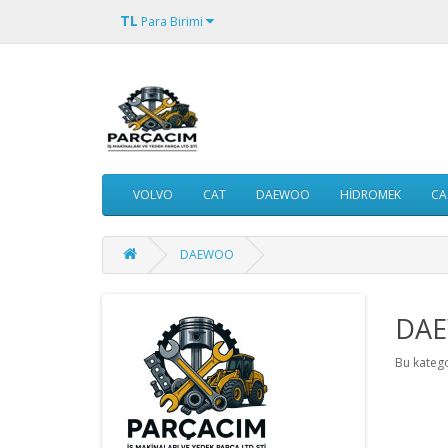
TL
Para Birimi
VOLVO
CAT
DAEWOO
HİDROMEK
CA
DAEWOO
DA
Bu kateg