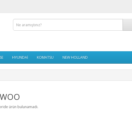
SE
HYUNDAİ
KOMATSU
NEW HOLLAND
EWOO
oride ürün bulunamadı.